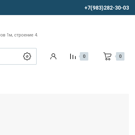
+7(983)282-30-03
в 1м, строение 4.
0
0