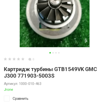
0
Картридж турбины GTB1549VK GMC
J300 771903-5003S
Артикул:
1000-010-463
Jrone
Сравнить