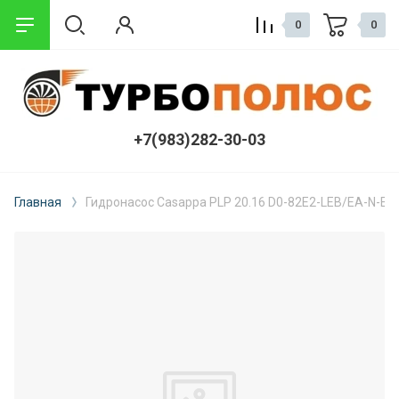
0
0
+7(983)282-30-03
Главная
Гидронасос Casappa PLP 20.16 D0-82E2-LEB/EA-N-EL